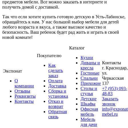
предметов мебели. Все можно заказать в интернете и
получить домой с доставкой.
Так что если хотите купить готовую детскую в Усть-Лабинске,
обращайтесь к нам. У нас большой выбор мебели для детей
любого возраста и вкуса, а также высокое качество и
безопасность. Ваш ребенок будет рад жить и играть в своей
новой комнате!
Каталог
Покупателю
Кухни
Диваны и
Контакты
Как
кресла
г. Краснодар,
сделать
Экспонат
Гостиные
ул.
заказ
Спальни
Черкасская
О
Оплата
Прихожие
137
компании
Доставка
Столы и
+7 (953) 093-
Отзывы
Сборка и
стулья
48-83
Реквизиты
установка
Детские
Заказать
Контакты
Отказ и
Шкафы
звонок
возврат
Офисная
info@exponat
Обратная
мебель
mebel.ru
связь
Мебель
для дачи